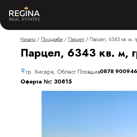
Начало
/
Продажби
/
Парцел
/
Парцел, 6343 кв. м, г
Парцел, 6343 кв. м, г
гр. Хисаря, Област Пловдив
0878 90094
Оферта №: 30815