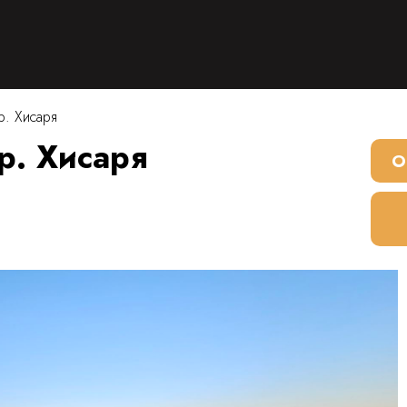
р. Хисаря
р. Хисаря
О
6