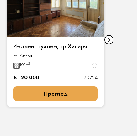
4-стаен, тухлен, гр.Хисаря
гр. Хисаря
2
103
m
€ 120 000
ID: 70224
Преглед