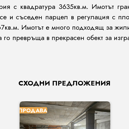
ория с квадратура 3635кв.м. Имотът гр
 се и съседен парцел в регулация с пл
67кв.м. Имотът е много подходящ за жил
а го превръща в прекрасен обект за изг
СХОДНИ ПРЕДЛОЖЕНИЯ
ПРОДАВА