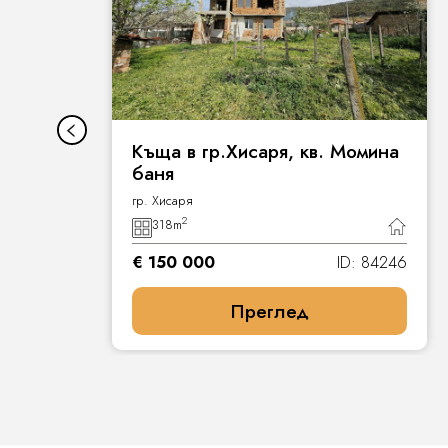
Къща в гр.Хисаря, кв. Момина
баня
гр. Хисаря
2
318
m
7
€ 150 000
ID: 84246
Преглед