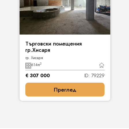
Търговски помещения
гр.Хисаря
гр. Хисаря
2
614
m
€ 307 000
ID: 79229
Преглед