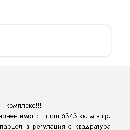
н комплекс!!!
онен имот с площ 6343 кв. м в гр.
парцел в регулация с квадратура