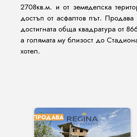
2708кв.м. и от земеделска терит
достъп от асфалтов път. Продава
достигната обща квадратура от 86
а голяматa му близост до Стадион
хотел.
ПРОДАВА