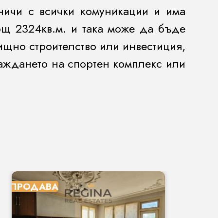
аничи с всички комуникации и има
ощ 2324кв.м. и така може да бъде
ищно строителство или инвестиция,
раждането на спортен комплекс или
ПРОДАВА
П