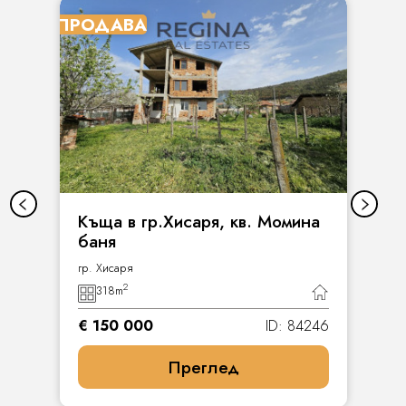
ПРОДАВА
Къща в гр.Хисаря, кв. Момина
баня
гр. Хисаря
2
318
m
€ 150 000
ID: 84246
Преглед