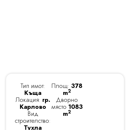
Тип имот:
Площ:
378
2
Къща
m
Локация:
гр.
Дворно
Карлово
място
1083
2
Вид
m
строителство:
Тухла