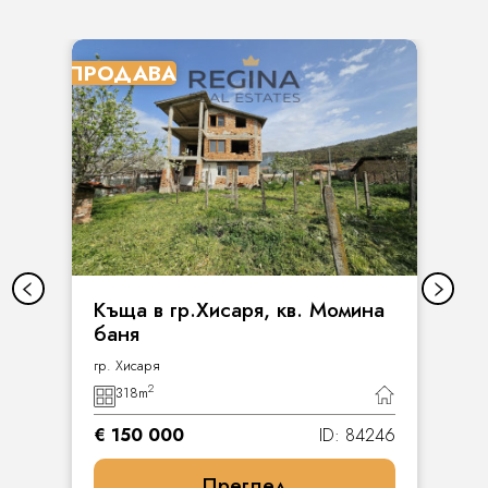
ПРОДАВА
Къща в гр.Хисаря, кв. Момина
баня
гр. Хисаря
2
318
m
€ 150 000
ID: 84246
Преглед