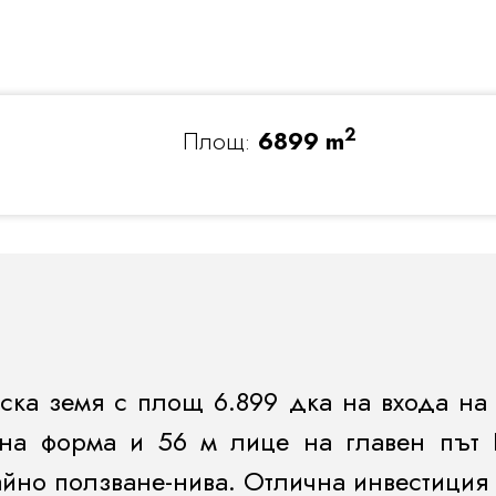
2
Площ:
6899 m
ска земя
с площ
6.899
дка на
входа н
лна форма и
56 м лице на главен път 
айно ползване-
нива
. Отлична инвестиция