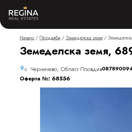
Начало
/
Продажби
/
Земеделска земя
/
Земеделска
Земеделска земя, 689
с. Черничево, Област Пловдив
08789009
Оферта №: 68556