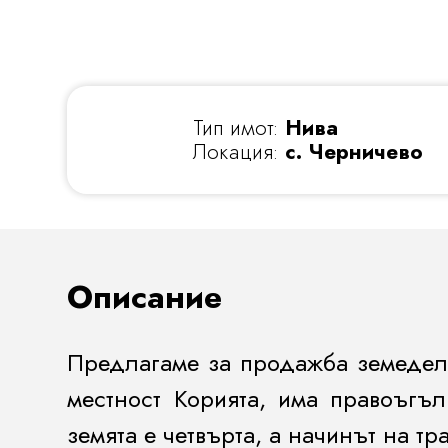
Тип имот:
Нива
Локация:
с. Черничево
Описание
Предлагаме за продажба
земедел
местност
Корията
, има правоъгъ
земята е
четвърта
, а начинът на тр