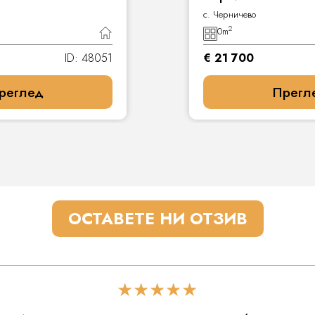
с. Черничево
2
0
m
ID: 48051
€ 21 700
реглед
Прегл
ОСТАВЕТЕ НИ ОТЗИВ
★★★★★