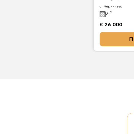
с. Черничево
2
0
m
€ 26 000
П