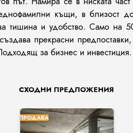
в път. Намира се в ниската част 
днофамилни къщи, в близост до
ава тишина и удобство. Само на
5
създава прекрасни предпоставки, 
Подходящ за бизнес и инвестиция.
СХОДНИ ПРЕДЛОЖЕНИЯ
ПРОДАВА