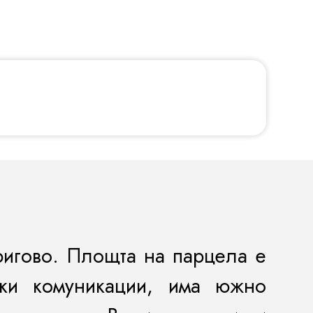
ригово. Площта на парцела е
чки комуникации
, има
южно