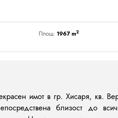
2
Площ:
1967 m
красен имот в гр. Хисаря, кв. Ве
епосредствена близост до
вси