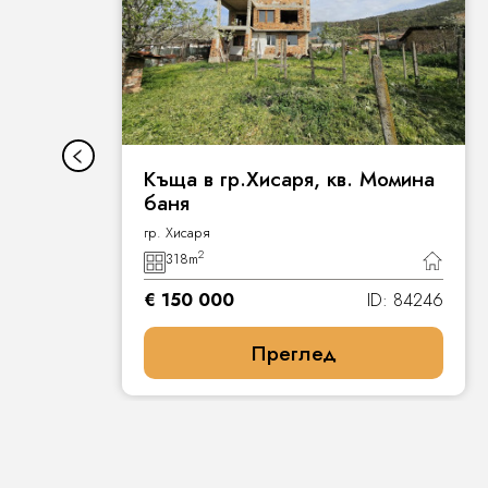
Къща в гр.Хисаря, кв. Момина
баня
гр. Хисаря
2
318
m
7
€ 150 000
ID: 84246
Преглед