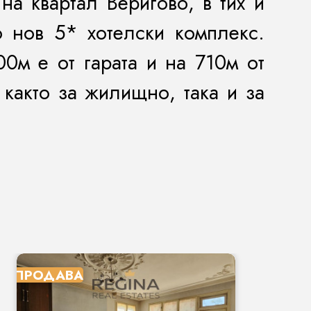
на квартал Веригово, в тих и
 нов 5* хотелски комплекс.
00
м е от гарата и на 710м от
както за жилищно, така и за
ПРОДАВА
П