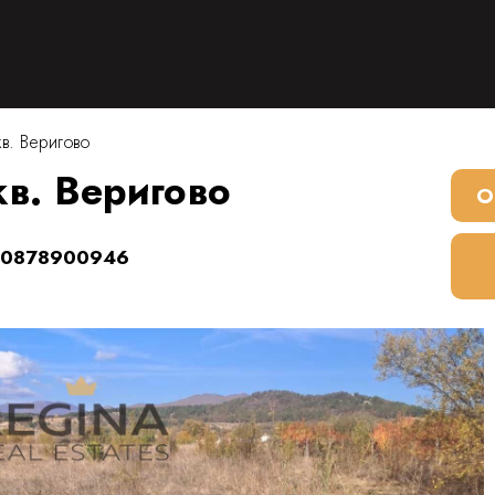
кв. Веригово
кв. Веригово
О
о
0878900946