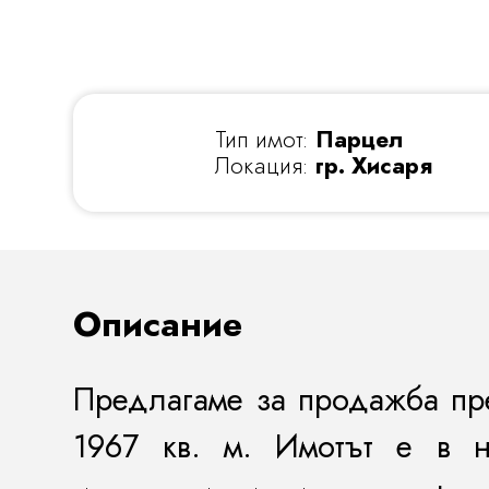
Тип имот:
Парцел
Локация:
гр. Хисаря
Описание
Предлагаме за продажба пре
1967 кв.
м
. Имотът
е в н