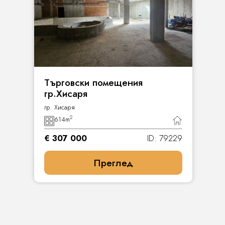
Търговски помещения
гр.Хисаря
гр. Хисаря
2
614
m
€ 307 000
ID: 79229
Преглед