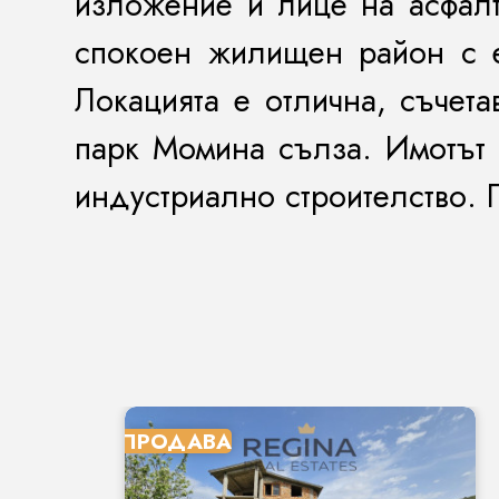
изложение и лице на асфалто
спокоен жилищен район с е
Локацията е отлична, съчет
парк Момина сълза. Имотът 
индустриално строителство. 
ПРОДАВА