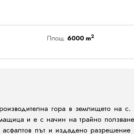
2
Площ:
6000 m
оизводителна гора в землището на с.
омащица и е с начин на трайно ползван
 асфалтов път и издадено разрешение 