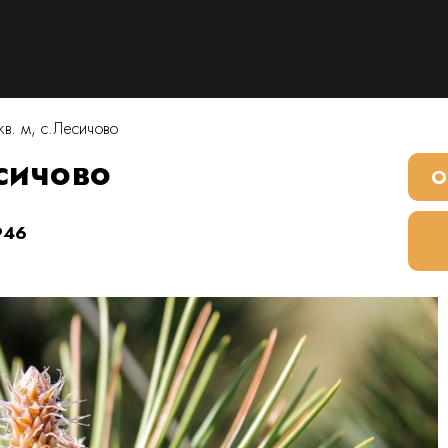
в. м, с.Лесичово
есичово
О
946