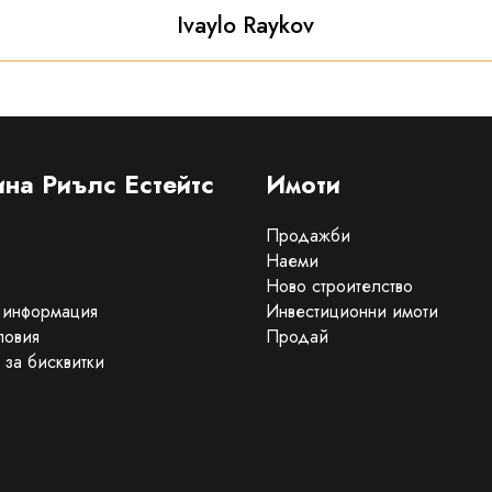
Ivaylo Raykov
на Риълс Естейтс
Имоти
Продажби
Наеми
Ново строителство
 информация
Инвестиционни имоти
ловия
Продай
 за бисквитки