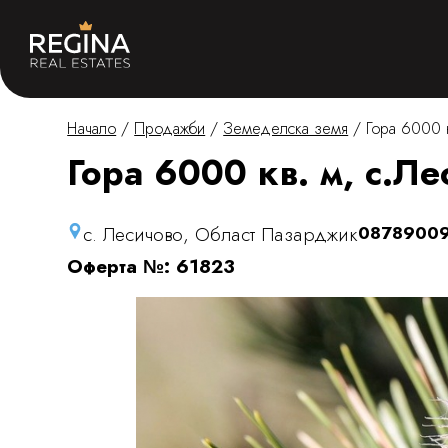
Начало
/
Продажби
/
Земеделска земя
/
Гора 6000 к
Гора 6000 кв. м, с.Л
с. Лесичово, Област Пазарджик
0878900
Оферта №: 61823