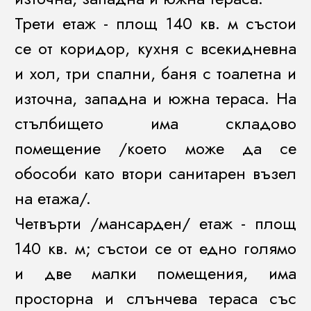
Трети етаж - площ 140 кв. м състои
се от коридор, кухня с всекидневна
и хол, три спални, баня с тоалетна и
източна, западна и южна тераса. На
стълбището има складово
помещение /което може да се
обособи като втори санитарен възел
на етажа/.
Четвърти /мансарден/ етаж - площ
140 кв. м; състои се от едно голямо
и две малки помещения, има
просторна и слънчева тераса със