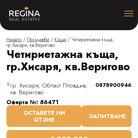
Начало
/
Продажби
/
Къща
/
Четириетажна къща,
гр.Хисаря, кв.Веригово
Четириетажна къща,
гр.Хисаря, кв.Веригово
гр. Хисаря, Област Пловдив,
0878900946
кв. Веригово
Оферта №: 86471
ОСТАВЕТЕ НИ
ЗАПИТВАНЕ
ОТЗИВ