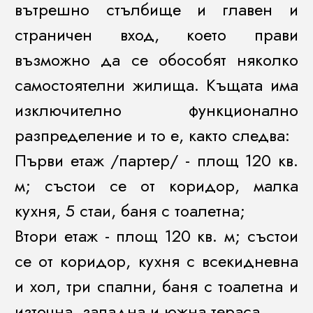
вътрешно стълбище и главен и
страничен вход, което прави
възможно да се обособят няколко
самостоятелни жилища. Къщата има
изключително функционално
разпределение и то е, както следва:
Първи етаж /партер/ - площ 120 кв.
м; състои се от коридор, малка
кухня, 5 стаи, баня с тоалетна;
Втори етаж - площ 120 кв. м; състои
се от коридор, кухня с всекидневна
и хол, три спални, баня с тоалетна и
източна, западна и южна тераса.