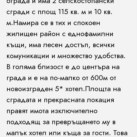
ограда и има 2 селскостопански
сгради с площ 115 кв. м и 10 кв.
м.Намира се в тих и спокоен
жилищен район с еднофамилни
къщи, има лесен достъп, всички
комуникации и множество удобства.
В голяма близост е до центъра на
града и е на по-малко от 600м от
новоизграден 5* хотел.Площта на
сградата и прекрасната локация
правят имота изключително
подходящ за превръщането му в
малък хотел или къща за гости. Това