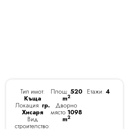
Тип имот:
Площ:
520
Етажи:
4
2
Къща
m
Локация:
гр.
Дворно
Хисаря
място
1098
2
Вид
m
строителство: