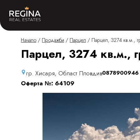
Начало
/
Продажби
/
Парцел
/
Парцел, 3274 кв.м., г
Парцел, 3274 кв.м., 
гр. Хисаря, Област Пловдив
0878900946
Оферта №: 64109