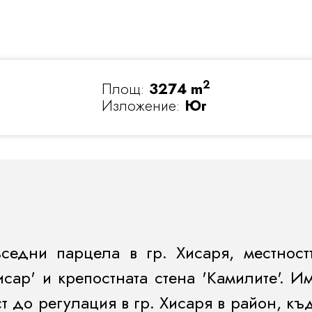
2
Площ:
3274 m
Изложение:
Юг
едни парцела в гр. Хисаря, местност
ар' и крепостната стена 'Камилите'. Им
т до регулация в гр. Хисаря в район, к