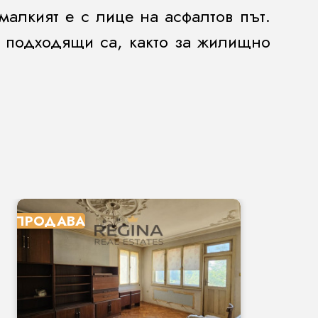
-малкият е с лице на асфалтов път.
о подходящи са, както за жилищно
ПРОДАВА
П