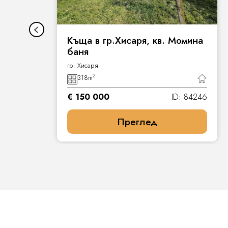
Къща в гр.Хисаря, кв. Момина
баня
гр. Хисаря
2
318
m
7
€ 150 000
ID: 84246
Преглед