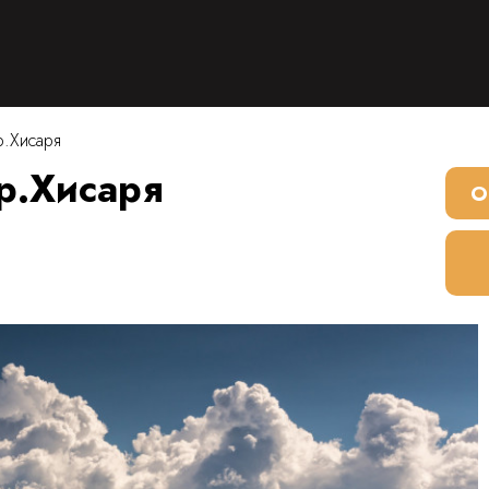
р.Хисаря
гр.Хисаря
О