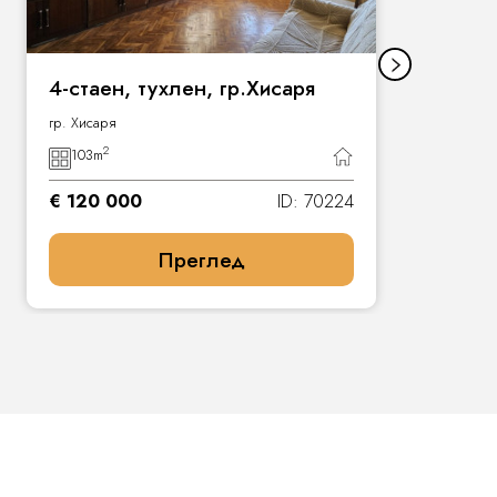
4-стаен, тухлен, гр.Хисаря
гр. Хисаря
2
103
m
€ 120 000
ID: 70224
Преглед