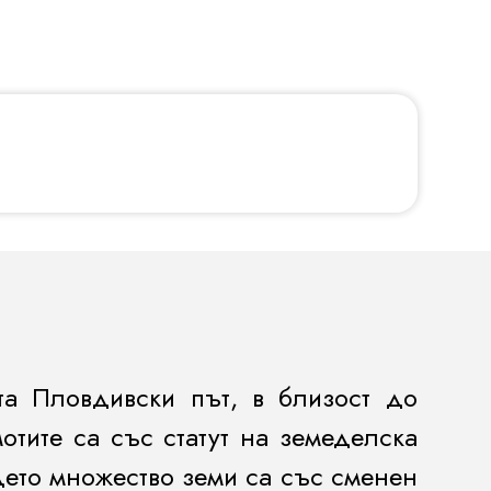
та Пловдивски път, в близост до
отите са със статут на земеделска
ъдето множество земи са със сменен