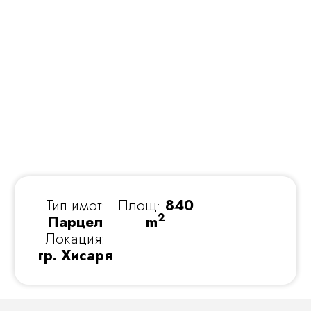
Тип имот:
Площ:
840
2
Парцел
m
Локация:
гр. Хисаря