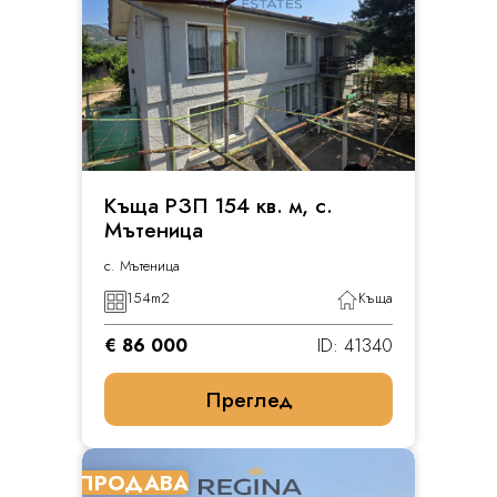
Къща РЗП 154 кв. м, с.
Мътеница
с. Мътеница
154
m2
Къща
€ 86 000
ID: 41340
Преглед
ПРОДАВА