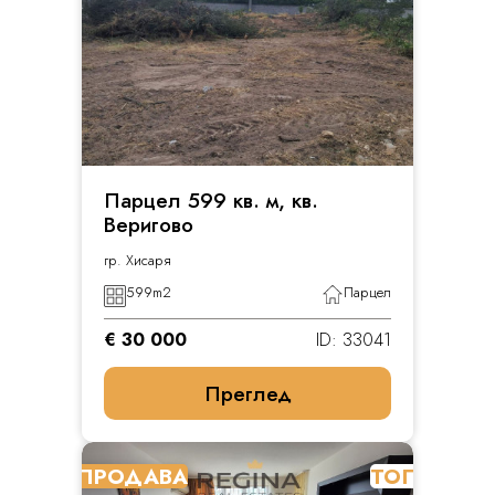
Парцел 599 кв. м, кв.
Веригово
гр. Хисаря
599
m2
Парцел
€ 30 000
ID: 33041
Преглед
ПРОДАВА
ТОП