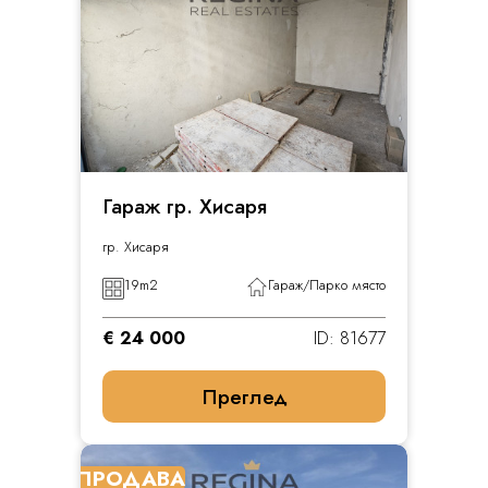
Гараж гр. Хисаря
гр. Хисаря
19
m2
Гараж/Парко място
€ 24 000
ID: 81677
Преглед
ПРОДАВА