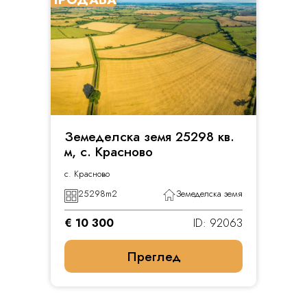
Земеделска земя 25298 кв.
м, с. Красново
с. Красново
25298
m2
Земеделска земя
€ 10 300
ID: 92063
Преглед