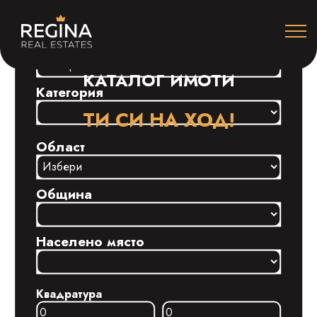
Строителство
КАТАЛОГ ИМОТИ
Категория
ТИ СИ НА ХОД!
Област
Община
Населено място
Квадратура