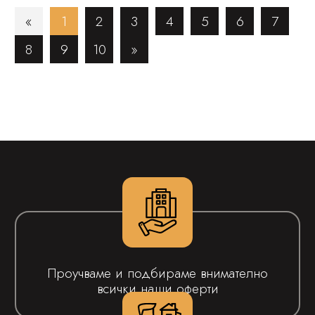
«
1
2
3
4
5
6
7
8
9
10
»
Проучваме и подбираме внимателно
всички наши оферти