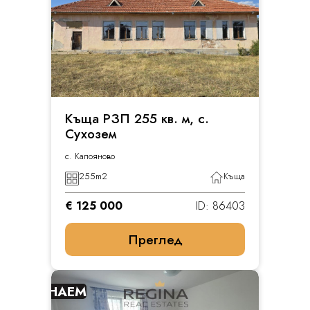
Къща РЗП 255 кв. м, с.
Сухозем
с. Калояново
255
m2
Къща
€ 125 000
ID: 86403
Преглед
НАЕМ