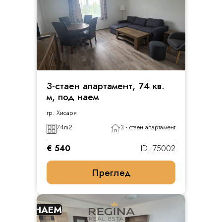
3-стаен апартамент, 74 кв.
м, под наем
гр. Хисаря
74
m2
3 - стаен апартамент
€ 540
ID: 75002
Преглед
НАЕМ