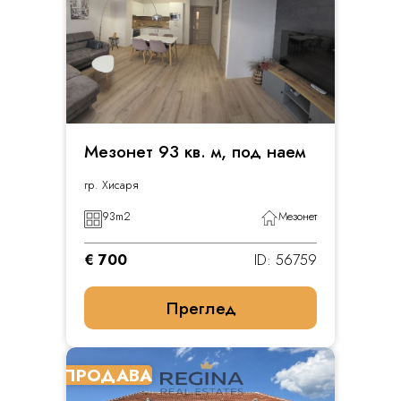
Мезонет 93 кв. м, под наем
гр. Хисаря
93
m2
Мезонет
€ 700
ID: 56759
Преглед
ПРОДАВА