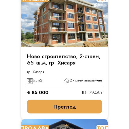
Ново строителство, 2-стаен,
65 кв.м, гр. Хисаря
гр. Хисаря
65
m2
2 - стаен апартамент
€ 85 000
ID: 79485
Преглед
ПРОДАВА
ТОП