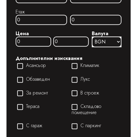
Етаж
Цена
Валута
Допълнителни изисквания
Асансьор
Климатик
Обзаведен
Лукс
За ремонт
В строеж
Тераса
Складово
помещение
С гараж
С паркинг