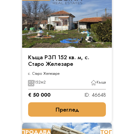
Къща РЗП 152 кв. м, с.
Старо Железаре
с. Старо Железаре
152
m2
Къща
€ 50 000
ID: 46648
Преглед
ПРОДАВА
ТОП