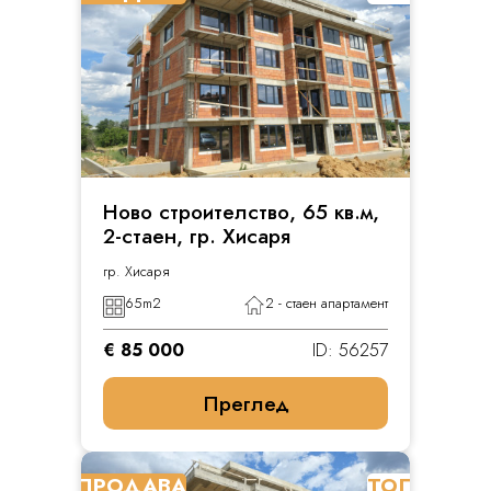
Ново строителство, 65 кв.м,
2-стаен, гр. Хисаря
гр. Хисаря
65
m2
2 - стаен апартамент
€ 85 000
ID: 56257
Преглед
ПРОДАВА
ТОП