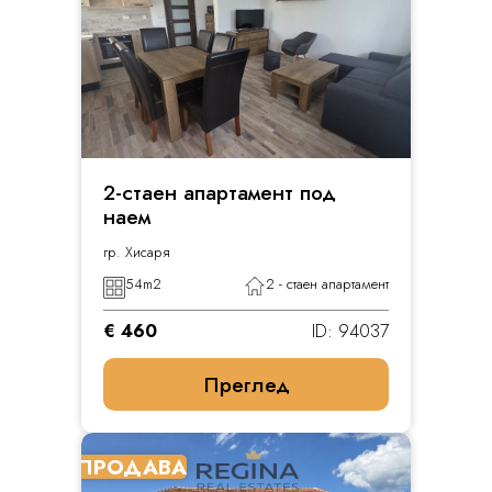
2-стаен апартамент под
наем
гр. Хисаря
54
m2
2 - стаен апартамент
€ 460
ID: 94037
Преглед
ПРОДАВА