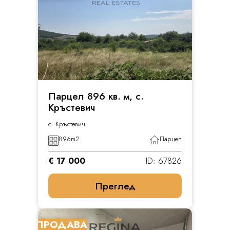
Парцел 896 кв. м, с.
Кръстевич
с. Кръстевич
896
m2
Парцел
€ 17 000
ID: 67826
Преглед
ПРОДАВА